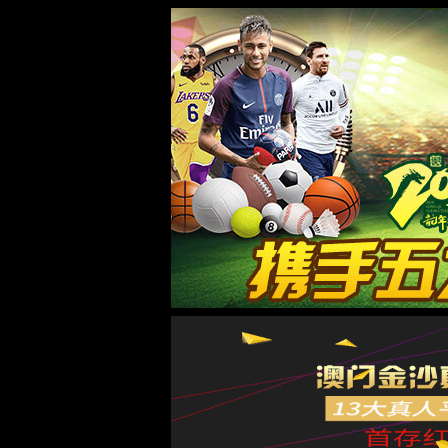
首页
太阳集团tyc151
企业概况
董事长致辞
企业文化