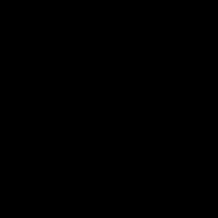
社会责任
ESG
伦理经营
人力资源
人才招聘
人才理念