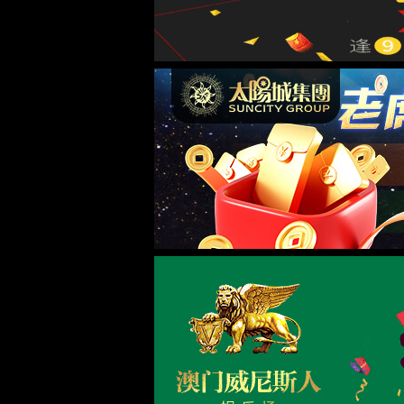
主要业务
核心技术
主营业务
产品介绍