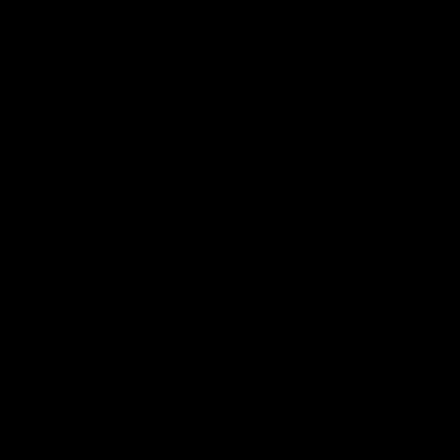
010-56339598
通知公告
公司新闻
行业新闻